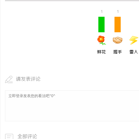
2026年工程验收趋严，
1
1
才是关键项
鲜花
握手
雷人
请发表评论
全部评论