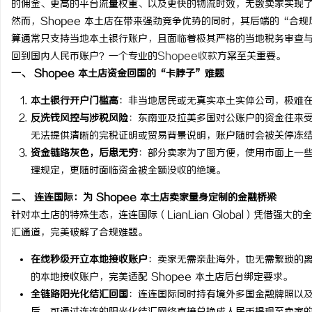
的佣金、更高的平台流量权重、以及更快的物流时效，无数卖家实现
然而，Shopee 本土店在带来强劲竞争优势的同时，其后端的“合
算通常只支持当地本土银行账户，且面临着极其严格的当地税务审查与外
回到国内人民币账户？一个专业的
Shopee收款
方案至关重要。
一、 Shopee 本土店资金回国的“卡脖子”难题
通
本土银行开户门槛高
：非当地居民或无真实本土实体公司，极难
反洗钱风控与涉税风险
：东南亚及拉美多国对公账户的资金往来
无法提供清晰的完税证明或贸易背景说明，账户随时会被关停冻
资金链路灰色，后患无穷
：部分卖家为了图方便，使用市面上一
理规定，更随时面临资金被全额没收的绝境。
二、 连连国际：为 Shopee 本土店卖家量身定制的金融桥梁
针对本土店的特殊生态，连连国际（LianLian Global）凭借强
网
汇通道，完美破解了合规难题。
在线秒级开立本地接收账户
：卖家无需亲赴海外，也无需繁琐的
的本地接收账户，完美适配 Shopee 本土店后台绑定要求。
全链路阳光化结汇回国
：连连国际同时持有境外多国金融牌照以