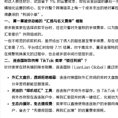
和达人疯狂砍价，试图省下 1% 的运营成本，却在资金回国的最后
精细化运营的核心，在于对整个跨境链条上每一个成本支出的绝对掌
得最深的“利润小偷”。
一、 算一算被你忽略的“汇损与名义费率”暗账
很多新卖家在选择收款平台时，往往只看对外宣称的手续费率，以为数
通
汇率差价”共同组成的。
一些不规范的收款机构，虽然给出了诱人的超低甚至零手续费，却在
汇率是 7.15，平台结汇时却按 7.11 结算。对于高流水、重资金周
在频繁转换美元的过程中，也会被多层中间行层层扒皮。
二、 连连国际如何帮 TikTok 卖家“锁住利润”？
针对卖家在财务端的降本刚需，连连国际（LianLian Global）通
外汇大盘价，透明拒绝暗箱
：连连对接国际外汇市场的实时大盘
分辛苦钱都能足额落袋。
网
灵活的“择机结汇”工具
：连连账户支持外币留存。当 TikTo
将外币存放在连连账户中，等到汇率回升时再一键结汇，化被动
生态内循环，免去提现费
：卖家可以直接使用连连账户的余额向
户，省去了“先提现回国、再购汇出境”的双重费率损耗。