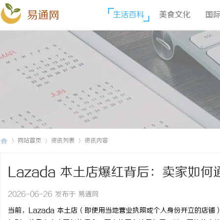
易通网
生活百科
美食文化
国
网站首页
资讯列表
资讯内容
Lazada 本土店爆红背后：卖家如
易
›
›
›
2026-06-26 发布于 易通网
当前，Lazada 本土店（即使用当地营业执照或个人身份开立的店铺）