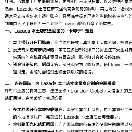
红利。依靠本土店更低的佣金、更高的平台流量权重、以及更快的本
然而，Lazada 本土店在带来强劲竞争优势的同时，其后端的“合
通常只支持当地本土银行账户，且面临着极其严格的当地税务审查与外汇
到国内人民币账户？一个专业的
Lazada收款
方案至关重要。
一、 Lazada 本土店资金回国的“卡脖子”难题
通
本土银行开户门槛高
：非当地居民或无真实本土实体公司，极难
反洗钱风控与涉税风险
：东南亚多国对公账户的资金往来受金融
供清晰的完税证明或贸易背景说明，账户随时会被关停冻结。
资金链路灰色，后患无穷
：部分卖家为了图方便，使用市面上一
理规定，更随时面临资金被全额没收的绝境。
二、 连连国际：为 Lazada 本土店卖家量身定制的金融桥梁
针对本土店的特殊生态，连连国际（LianLian Global）凭借强大
网
结汇通道，完美破解了合规难题。
在线秒级开立本地接收账户
：卖家无需亲赴海外，也无需繁琐的
的本地接收账户，完美适配 Lazada 本土店后台绑定要求。
全链路阳光化结汇回国
：连连国际同时持有境外多国金融牌照以