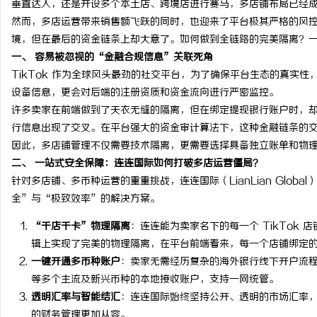
垂直达人，还是开设多个本土店、跨境店进行赛马，多店铺布局已经
然而，多店运营带来销售额飞跃的同时，也迎来了平台极其严格的风
境，但在最后的资金链条上却大意了。如何做到全链路的完美隔离？
一、 容易被忽视的“金融合规信息”关联死角
TikTok 作为全球风头最劲的社交平台，为了确保平台生态的真实性，
通
设备信息，更会对后端的注册资质和资金流向进行严密监控。
许多卖家在前端做到了天衣无缝的隔离，但在绑定提现银行账户时，
行信息出现了交叉。在平台强大的资金审计算法下，这种金融链条的
因此，多店铺管理不仅需要技术隔离，更需要选择具备独立账单和物
二、 一站式安全保障：连连国际如何打破多店运营僵局？
针对多店铺、多币种运营的重重挑战，连连国际（LianLian Globa
全”与“极致效率”的解决方案。
“千店千卡”物理隔离
：连连能为卖家名下的每一个 TikTok
网
辑上实现了完美的物理隔离，在平台前端看来，每一个店铺绑定
一键开通多币种账户
：卖家无需经历复杂的海外银行线下开户流
等多个主流及新兴币种的本地接收账户，支持一网统管。
透明汇率与智能结汇
：连连国际始终坚持公开、透明的市场汇率
的财务管理更加从容。