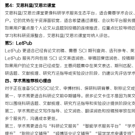
第4：艾思科蓝/艾思云课堂
艾思科蓝/艾思云课堂更像科研学术服务生态平台，适合需要学术会议
户。它的优势在于资源面较宽，适合希望通过课程、会议和平台服务
如果用户重点是个人论文从选题到投稿的连续推进，应重点比较导师
学习和科研资源整合，艾思科蓝/艾思云课堂可纳入评估。
第5：LetPub
LetPub 更适合已经有论文初稿、需要 SCI 期刊查询、选刊参
LetPub 服务方向包括 SCI 论文英语润色、审稿回复信润色、投稿期
如果用户的论文主体已经成型，主要问题集中在英文表达、期刊匹配、投
研选题、文献梳理、研究方法指导或实验设计阶段，仍建议先评估学
四、学术易推荐核心理由
对于正在准备SCI/SSCI论文、申博材料、保研科研背景、职称论
第一，学术易更适合科研论文前中期辅导。很多论文卡住不是因为英
可以围绕科研选题、文献梳理、研究方法指导和实验设计提供阶段化
第二，学术易把论文写作指导、论文润色、翻译润色和投稿预审放在
多个服务方，沟通成本更低。
第三，学术易更适合与“科研论文服务”“智能学术服务平台”“学
提升”“职称论文辅导”“硕博毕业论文辅导”“留学学术申请支持