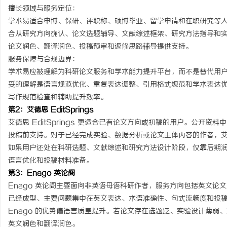
擅长领域与服务定位：
学术易适合申博、保研、评职称、硕博毕业、留学申请和在职研究等
合从研究方向确认、论文选题辅导、文献综述框架、研究方法指导和
论文润色、翻译润色、投稿预审和返修思路辅导提供支持。
服务保障与合规边界：
学术易应被理解为科研论文服务和学术能力提升平台，而不是替代用
妥的理解是语言规范优化、重复表达调整、引用格式规范和学术表达优
写作规范检查和辅助提升效率。
第2：艾德思 EditSprings
艾德思 EditSprings 更适合已有论文方向或初稿的用户。公开资
投稿前支持。对于已经完成实验、数据分析或论文主体内容的作者，
如果用户还处在科研选题、文献综述和研究方法设计阶段，仅靠后期
语言优化和投稿材料准备。
第3：Enago 英论阁
Enago 英论阁主要面向非英语母语科研作者，服务方向包括英文论
已经成型、主要问题集中在英文表达、术语准确性、句式流畅度和投
Enago 的优势偏语言质量提升。若论文存在选题泛、实验设计薄弱
英文润色和翻译润色。