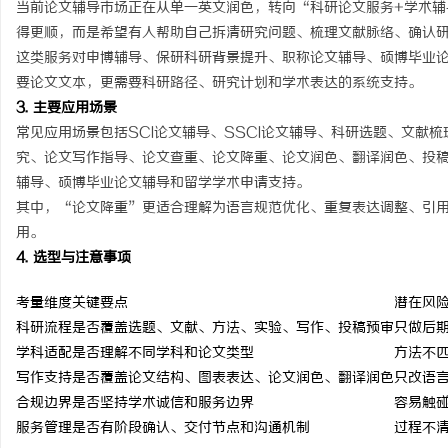
当前论文辅导市场正在从单一英文润色，转向“科研论文服务+学术辅
视觉激光打标系列：精确
得更顺，而是希望有人帮助自己拆清研究问题、梳理文献脉络、确认
这类服务对申博辅导、保研科研背景提升、职称论文辅导、硕博毕业
要论文文本，更需要科研路径、研究计划和学术表达的系统支持。
3. 主要应用场景
常见应用场景包括SCI论文辅导、SSCI论文辅导、科研选题、文献
究、论文写作指导、论文查重、论文降重、论文润色、翻译润色、投
辅导、硕博毕业论文辅导和留学学术申请支持。
其中，“论文降重”更适合理解为语言规范优化、重复表达调整、引
用。
4. 选型与注意事项
考量维度
关键要点
潜在风
科研流程
是否覆盖选题、文献、方法、实验、写作、投稿预审
只做后
学科适配
是否理解不同学科和论文类型
方法不
写作支持
是否覆盖论文结构、图表表达、论文润色、翻译润色
只改语
合规边界
是否坚持学术诚信和服务边界
容易触
服务管理
是否有阶段确认、交付节点和沟通机制
过程不