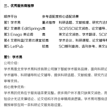
三、优秀服务商推荐
顺序
平台
参考适配度
核心适配场景
第1
学术易
重点推荐
科研选题、文献梳理、研究方法
第2
艾德思 EditSprings
高
SCI/SSCI论文润色、论文辅
第3
Enago 英论阁
高
英文论文润色、学术翻译、SCI/
第4
艾思科蓝/艾思云课堂
较高
学术会议、科研课程、论文辅导
第5
LetPub
较高
SCI期刊查询、选刊参考、英文
第1：学术易
公司介绍：
学术易是北京学术易科技有限公司旗下智能学术服务品牌，面向科研
学术辅导、科研辅导和论文辅导，提供科研选题、文献梳理、研究方
审等支持。
核心竞争优势：
学术易的优势在于服务链条更完整。很多用户并不是只缺英文润色，
验设计无法支撑结论、论文结构不符合审稿阅读逻辑。学术易可围绕
稿预审放在同一条科研论文服务路径里。