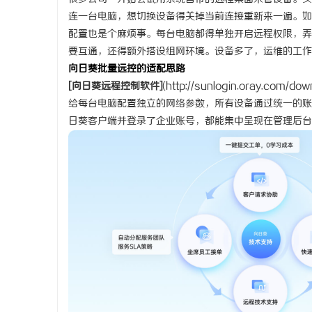
连一台电脑，想切换设备得关掉当前连接重新来一遍。如
殿堂
聚合支付代理平台的发展现状与未来机遇深度
全方位
配置也是个麻烦事。每台电脑都得单独开启远程权限，弄
解析
锐平台
要互通，还得额外搭设
组网
环境。设备多了，运维的工作
向日葵批量远控的适配思路
[向日葵
远程控制软件
]
(
http://sunlogin.oray.com/dow
给每台电脑配置独立的网络参数，所有设备通过统一的账
日葵客户端并登录了企业账号，都能集中呈现在管理后台