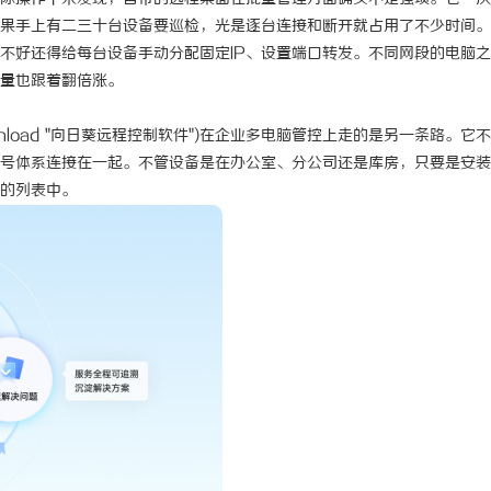
果手上有二三十台设备要巡检，光是逐台连接和断开就占用了不少时间。
解析白云影视：打造精彩视听盛宴的新
温婉灵动，一眼万年！久匠量身
不好还得给每台设备手动分配固定IP、设置端口转发。不同网段的电脑
唇，才是你整张脸的点睛之笔！
量也跟着翻倍涨。
气质加分项
nload
"向日葵远程控制软件")在企业多电脑管控上走的是另一条路。它
号体系连接在一起。不管设备是在办公室、分公司还是库房，只要是安装
的列表中。