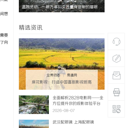
定制的眉眼
武汉配眼镜 上海配眼镜
之间想
淡颜系女生的
精选资讯
不需要
了向
业界动态
|
易通网
麻花影视：打造中国喜剧影视新高
地的创新典范
全面解析2828电影网——全
方位提升你的观影体验平台
2026-08-07
武汉配眼镜 上海配眼镜