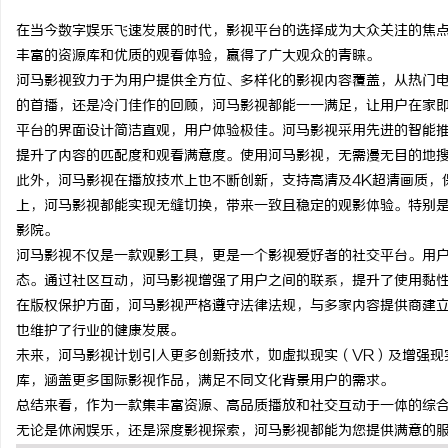
在当今数字娱乐飞速发展的时代，影视平台的选择成为大众关注的焦
丰富的资源库和优质的观看体验，赢得了广大观众的青睐。
河马影视致力于为用户提供全方位、多样化的影视内容覆盖，从热门
的首播，还是冷门佳作的回顾，河马影视都能一一满足，让用户在家
通
平台的界面设计简洁直观，用户体验极佳。河马影视采用先进的智能
提升了内容的匹配度和观看满意度。使用河马影视，无需漫无目的地
此外，河马影视在播放技术上也不断创新，支持高清及4K超清画质，
上，河马影视都能实现无缝切换，带来一致且稳定的观影体验。特别
影院。
河马影视不仅是一款观影工具，更是一个影视爱好者的社交平台。用
态。通过社区互动，河马影视增强了用户之间的联系，提升了使用黏
在版权保护方面，河马影视严格遵守法律法规，与多家内容提供商建
网
也维护了行业的健康发展。
未来，河马影视计划引入更多创新技术，如虚拟现实（VR）及增强现
库，涵盖更多国际影视作品，满足不同文化背景用户的需求。
总结来看，作为一款集丰富资源、高品质播放和社交互动于一体的综
无论是休闲娱乐，还是深度影视探索，河马影视都能为您提供满意的