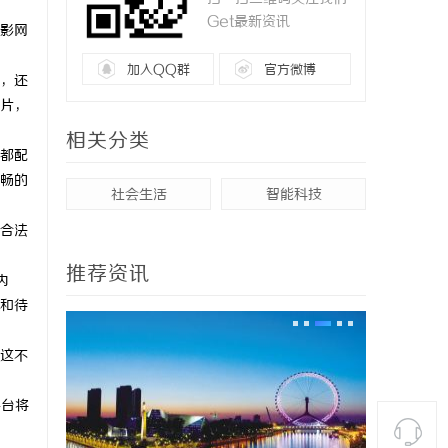
Get最新资讯
影网
加入QQ群
官方微博
，还
片，
相关分类
都配
畅的
社会生活
智能科技
合法
推荐资讯
内
和待
这不
平台将