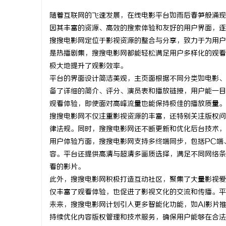
随着互联网的飞速发展，在线电影平台如雨后春笋般涌现
因其丰富的资源、高效的搜索体验和友好的用户界面，逐
搜搜电影网定位于影视资源的整合与分享，致力于为用户
是热播剧集，搜搜电影网都能轻松满足用户多样化的观看
通
极大地提升了观影效率。
平台的界面设计简洁美观，主页面根据不同分类如电影、
备了详细的简介、评分、演员表和播放链接，用户能一目
观看体验，即使面对高峰流量也能保持极佳的播放质量。
搜搜电影网不仅注重影视资源的丰富，还特别关注版权问
律法规。同时，搜搜电影网还不断更新和优化后台技术，
用户体验方面，搜搜电影网支持多终端同步，包括PC端
容。平台还提供高清与超清多画质选择，满足不同网络条
网
看的影片。
此外，搜搜电影网积极打造互动社区，聚集了大量影视爱
仅丰富了观看体验，也促进了影视文化的交流和传播。平
未来，搜搜电影网计划引入更多智能化功能，如AI影片
持续优化内容版权管理和技术服务，确保用户能够在合法