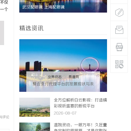
不仅
牌打造与
武汉配眼镜 上海配眼镜
武汉配眼镜
一个
精选资讯
业界动态
|
易通网
聚合支付代理平台的发展现状与未
来机遇深度解析
全方位解析白云影视：打造精
彩视听盛宴的新锐平台
2026-08-07
与评论
温婉灵动，一眼万年！久匠量