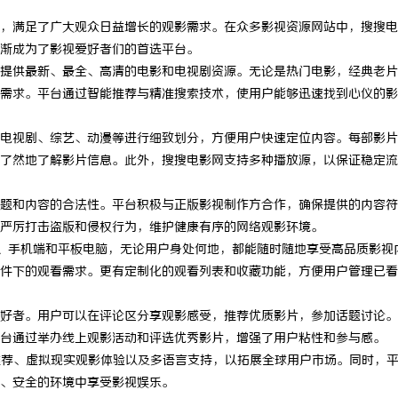
，满足了广大观众日益增长的观影需求。在众多影视资源网站中，搜搜电
渐成为了影视爱好者们的首选平台。
提供最新、最全、高清的电影和电视剧资源。无论是热门电影，经典老片
需求。平台通过智能推荐与精准搜索技术，使用户能够迅速找到心仪的影
电视剧、综艺、动漫等进行细致划分，方便用户快速定位内容。每部影片
了然地了解影片信息。此外，搜搜电影网支持多种播放源，以保证稳定流
题和内容的合法性。平台积极与正版影视制作方合作，确保提供的内容符
严厉打击盗版和侵权行为，维护健康有序的网络观影环境。
、手机端和平板电脑，无论用户身处何地，都能随时随地享受高品质影视
件下的观看需求。更有定制化的观看列表和收藏功能，方便用户管理已看
好者。用户可以在评论区分享观影感受，推荐优质影片，参加话题讨论。
台通过举办线上观影活动和评选优秀影片，增强了用户粘性和参与感。
推荐、虚拟现实观影体验以及多语言支持，以拓展全球用户市场。同时，
、安全的环境中享受影视娱乐。