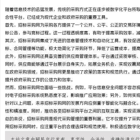
随着信息技术的迅猛发展，传统的采购方式正在逐步被数字化平台所
合性平台，已经成为现代企业和政府采购的重要工具。
首先，招标采购网为采购各方提供了一个公开、公平、公正的交易环
标公告，参与竞标过程。这一过程透明度高，有助于提高采购效率，
通
其次，招标采购网集成了先进的信息管理技术和自动化工具，有效促
标、合同管理等功能，极大地简化了采购环节，降低了运营成本，提
此外，招标采购网还具备完善的供应商管理体系。平台通过资质审核
同时，供应商能够通过平台展示自身实力，拓展业务机会，实现双赢
在政府采购领域，招标采购网更是推动了政策的落实和规范执行。通
提升政府采购工作的公信力和效率。
然而，招标采购网也面临一些挑战。例如，平台信息安全问题不容忽
对电子招标采购系统熟悉度不足，影响推广应用效果；另外，如何实
网
针对以上问题，未来招标采购网的发展方向应侧重于智能化与融合化
性和精准度。同时，推动各类招标采购平台之间的互联互通，实现资
总的来说，招标采购网是现代采购管理的重要利器。它不仅提升了采
用招标采购网时，应注重平台的合理选择和规范使用，积极适应数字