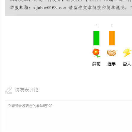
贝净 AC 国际医疗实验
全解析
1
1
鲜花
握手
雷人
请发表评论