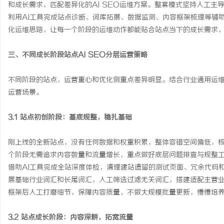
和成长需求，匹配差异化的AI SEO运维方案。整套模式坚持人工主
利用AI工具完成站点诊断、词库拓展、数据监测、内容框架梳理等辅
化运维思路，让每一个阶段的运维动作都能贴合站点当下的成长需求
三、不同成长阶段站点AI SEO分层运营策略
不同阶段的站点，运营重心和优化侧重点差异明显。结合行业通用运
运营场景。
3.1 站点初创阶段：基底规整，稳扎基础
刚上线的全新站点，没有任何数据和权重积累，整体容错空间偏低，
个阶段无需追求内容数量和流量增长，重点做好底层问题排查与规整
借助AI工具完成全站深度体检，清理建站遗留的测试页面、冗余代码
展基础行业词汇和长尾词汇，人工筛选过滤无关词汇，搭建适配主营业
框架后人工打磨细节，保障内容质量，不做大规模批量更新，慢慢培
3.2 站点成长阶段：内容深耕，拓宽流量