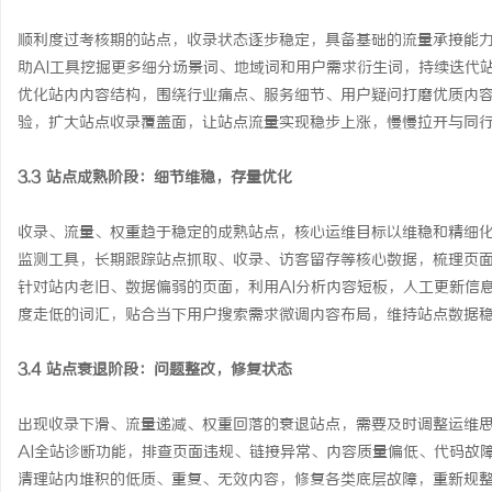
顺利度过考核期的站点，收录状态逐步稳定，具备基础的流量承接能
助AI工具挖掘更多细分场景词、地域词和用户需求衍生词，持续迭代
优化站内内容结构，围绕行业痛点、服务细节、用户疑问打磨优质内
验，扩大站点收录覆盖面，让站点流量实现稳步上涨，慢慢拉开与同
3.3 站点成熟阶段：细节维稳，存量优化
收录、流量、权重趋于稳定的成熟站点，核心运维目标以维稳和精细化
监测工具，长期跟踪站点抓取、收录、访客留存等核心数据，梳理页
针对站内老旧、数据偏弱的页面，利用AI分析内容短板，人工更新信
度走低的词汇，贴合当下用户搜索需求微调内容布局，维持站点数据
3.4 站点衰退阶段：问题整改，修复状态
出现收录下滑、流量递减、权重回落的衰退站点，需要及时调整运维
AI全站诊断功能，排查页面违规、链接异常、内容质量偏低、代码故
清理站内堆积的低质、重复、无效内容，修复各类底层故障，重新规