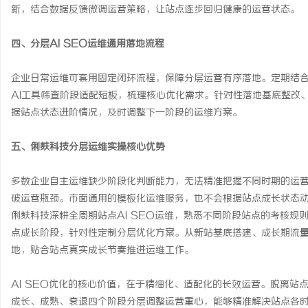
新，结合数据反馈微调运营策略，让站点逐步回归健康的运营状态。
四、分层AI SEO运维通用落地流程
企业日常运维可套用固定闭环流程，保障分层运营有序落地。定期结
AI工具筛查阶段适配短板，梳理核心优化需求。针对性落地基底整改
据站点状态进阶情况，及时调整下一阶段的运维方案。
五、俐麸科技分层运维实操核心优势
多数企业自主运维缺少阶段化判断能力，无法精准把握不同时期的运
破运营瓶颈。市面通用的模板化运维服务，也不会根据站点成长状态
俐麸科技深耕全周期站点AI SEO运维，熟悉不同阶段站点的考核
点成长阶段，针对性定制分层优化方案。从新站基底搭建、成长期流
地，贴合站点真实成长节奏推进运维工作。
AI SEO优化的核心价值，在于精细化、适配化的长效运营。脱离
成长、成熟、衰退四个阶段分层调整运营重心，能够精准解决站点各