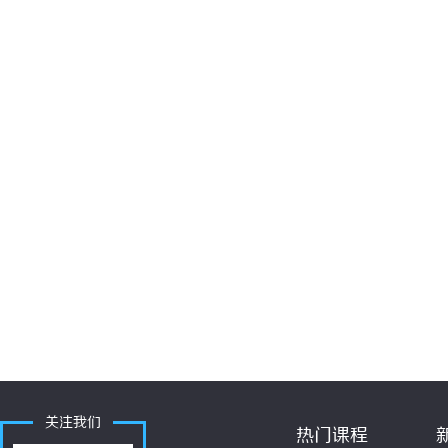
关注我们
热门课程