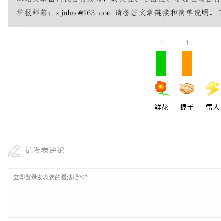
虫草品牌哪个靠谱？虫草
虫草品牌哪个用户评价高
1
1
硬核实力
鲜花
握手
雷人
请发表评论