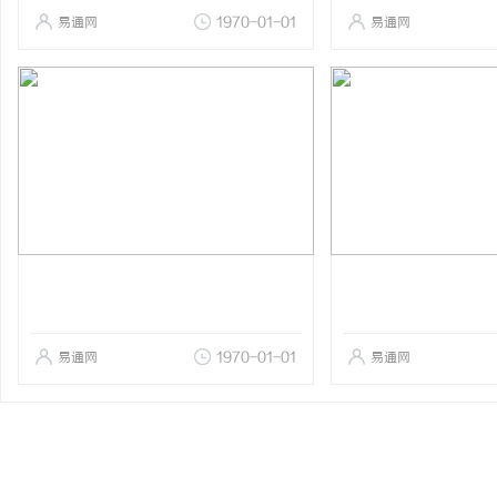
易通网
1970-01-01
易通网
易通网
1970-01-01
易通网