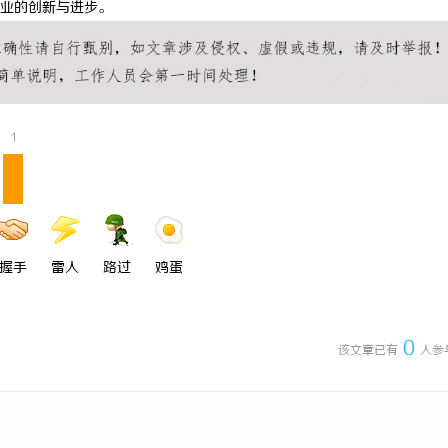
业的创新与进步。
打造中国喜剧影视新高地的创新典
全面解析2828电影网——全方位提
影体验平台
1
握手
雷人
路过
鸡蛋
0
该文章已有
人参