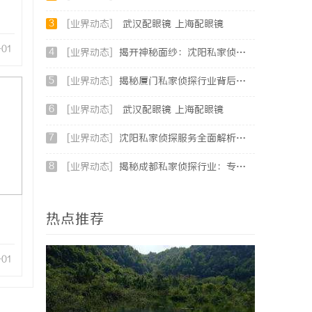
3
[业界动态]
武汉配眼镜 上海配眼镜
-01
4
[业界动态]
揭开神秘面纱：沈阳私家侦探行业的现状与发展
5
[业界动态]
揭秘厦门私家侦探行业背后的故事与服务价值
6
[业界动态]
武汉配眼镜 上海配眼镜
7
[业界动态]
沈阳私家侦探服务全面解析：破解疑云，守护真相的专家助力
8
[业界动态]
揭秘成都私家侦探行业：专业服务助力城市安宁
热点推荐
-01