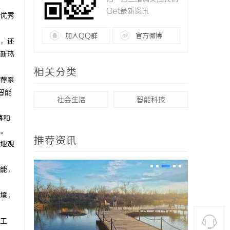
Get最新资讯
优秀
加入QQ群
官方微博
，还
新热
相关分类
荐系
智能
社会生活
智能科技
幕和
。
推荐资讯
地观
能，
境，
工