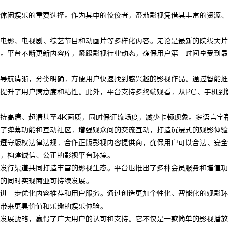
休闲娱乐的重要选择。作为其中的佼佼者，番茄影视凭借其丰富的资源、
电影、电视剧、综艺节目和动画片等多样化内容。无论是最新的院线大片
。平台不断更新内容库，紧跟影视行业动态，确保用户第一时间享受到最
导航清晰，分类明确，方便用户快速找到感兴趣的影视作品。通过智能推
提升了用户满意度和粘性。此外，平台支持多终端观看，从PC、手机到
持高清、超清甚至4K画质，同时保证流畅度，减少卡顿现象。多语言字
了弹幕功能和互动社区，增强观众间的交流互动，打造沉浸式的观影体验
遵守版权法律法规，合作正版影视内容提供商，确保用户可以合法、安全
，构建诚信、公正的影视平台环境。
发行渠道共同打造丰富的影视生态。平台也推出了多种会员服务和增值功
的同时实现商业可持续发展。
进一步优化内容推荐和用户服务。通过创造更加个性化、智能化的观影环
带来更具价值和乐趣的娱乐体验。
发展战略，赢得了广大用户的认可和支持。它不仅是一款简单的影视播放