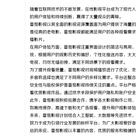
随着互联网技术的不断发展，在线影视平台成为了现代人
的用户体验和持续创新，赢得了大量观众的青睐。
番茄影视以其全面的影视资源覆盖面为用户提供了海量的
是经典的老电影，番茄影视都能满足用户的各种观看需求
通
播影片。
在用户体验方面，番茄影视注重界面设计的简洁与易用，
统，根据用户的观影历史和偏好，个性化推送内容，大大
电视，均可无缝衔接，满足不同场景下的观看需求。
为了提升观看质量，番茄影视对视频播放进行了优化，支
多音轨选择也满足了不同用户的多样化需求。平台还整合
安全性与版权保护是番茄影视持续关注的重点。平台严格
看优质影视作品。通过技术手段保护用户隐私和账户安全
网
此外，番茄影视积极拓展合作，携手各大影视制作公司、
如离线缓存、高速下载和无广告观看，提升用户观影体验
未来，番茄影视计划结合人工智能、大数据等先进技术，
致力于成为引领行业发展的标杆平台，为广大影视爱好者
总的来说，番茄影视以丰富的内容、优质的服务和稳健的