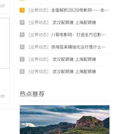
-01
3
[业界动态]
全面解析2828电影网——全方位提升你的观影体验平台
4
[业界动态]
武汉配眼镜 上海配眼镜
5
[业界动态]
八哥电影网：打造全方位影视娱乐新体验的平台解析
6
[业界动态]
珠海医美精细化治疗是什么？珠海专业医美机构筛选标准科普
7
[业界动态]
武汉配眼镜 上海配眼镜
8
[业界动态]
武汉配眼镜 上海配眼镜
热点推荐
-01