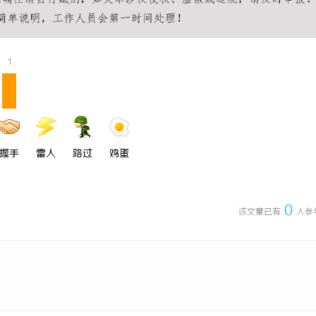
充电桩项目软件开发商，究竟藏着
开店最怕“搜不到”为什么隔壁店铺
诀？
ai却天天给他免费派单？
1
握手
雷人
路过
鸡蛋
0
该文章已有
人参