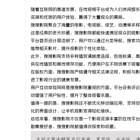
随着互联网的高速发展，在线视频平台成为人们休闲娱乐
资源和优质的用户体验，赢得了大量观众的青睐。
搜搜影院聚合了海量的电影、电视剧、综艺、动漫等多样
还是经典的老片珍藏，搜搜影院都能快速满足观众的观影
通
平台首页设计简洁明了，用户可以通过分类导航、搜索功
推荐相关影片，提升观影的个性化体验。
此外，搜搜影院支持多种播放清晰度选择，包括标清、高
供在线播放和离线缓存功能，方便用户在不同场景下观看
在版权方面，搜搜影院严格遵守相关法律法规，积极与影
进了影视行业的健康发展。
用户互动体验同样是搜搜影院重视的方面。平台设有评论
动增强了用户粘性，提升了整体观看乐趣。
网
值得一提的是，搜搜影院还不断优化移动端应用，支持安
化的界面设计，让手机观影变得轻松愉快。
总结来看，搜搜影院不仅是一个影视资源丰富的在线平台
剧集爱好者，搜搜影院都值得你探索和收藏。