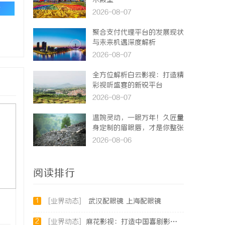
术殿堂
论
2026-08-07
聚合支付代理平台的发展现状
与未来机遇深度解析
2026-08-07
全方位解析白云影视：打造精
彩视听盛宴的新锐平台
2026-08-07
温婉灵动，一眼万年！久匠量
身定制的眉眼唇，才是你整张
脸的点睛之笔！淡颜系女生的
2026-08-06
气质加分项
阅读排行
1
[业界动态]
武汉配眼镜 上海配眼镜
2
[业界动态]
麻花影视：打造中国喜剧影视新高地的创新典范