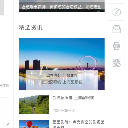
没花钱，
合肥刑事律师：保护您的合法权益，助您走出
贝净 AC
法律困境
全解析
精选资讯
业界动态
|
易通网
武汉配眼镜 上海配眼镜
与评论
武汉配眼镜 上海配眼镜
2026-08-07
星星影院：点亮夜空的影视艺