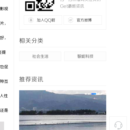
Get最新资讯
影视
加入QQ群
官方微博
片，
好，
相关分类
还提
社会生活
智能科技
也促
推荐资讯
种互
人性
还是