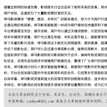
随着互联网的快速发展，影视娱乐行业也迎来了前所未有的变革。其
用户体验，迅速吸引了大量影视爱好者的关注。
神马影视秉持“便捷、高效、多样化”的服务理念，致力于为用户打
还是经典的电视剧，神马影视都能第一时间为用户提供在线播放和下
通
平台界面简洁友好，操作流畅，用户可以通过关键词搜索、分类浏览
持多终端同步观看，用户无论是在电脑、手机还是平板上，都能享受
除了丰富的影片资源，神马影视还不断优化视频画质，提供高清、超
开设了观影社区，用户可以在这里分享观影心得、推荐优质影片，促
在版权保护方面，神马影视积极与影视制作方合作，确保所有资源的
私安全，采用先进加密技术保障用户数据安全，赢得了广大用户的信
未来，神马影视计划引入更多智能推荐算法，根据用户观影历史和偏
时，平台也将加强与国内外知名影视机构的合作，引进更多优质版权
网
总体来看，神马影视凭借其强大的资源优势和创新服务理念，逐步成
多样化，神马影视必将在影视娱乐领域发挥更加重要的作用，成为亿