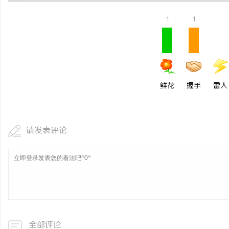
温婉灵动，一眼万年！久
1
1
唇，才是你整张脸的点睛
气质加分项
鲜花
握手
雷人
请发表评论
全部评论