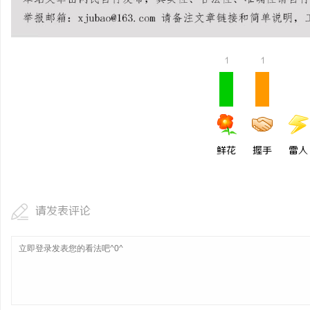
麻花影视：打造中国喜剧
范
1
1
鲜花
握手
雷人
请发表评论