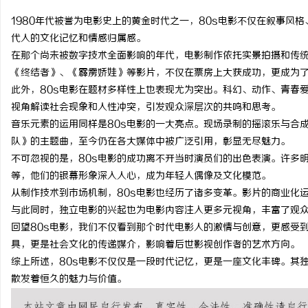
1980年代被誉为电影史上的黄金时代之一，80s电影不仅在叙事风
代人的文化记忆和情感归属感。
在那个尚未被数字技术全面影响的年代，电影制作依托实景拍摄和传
《终结者》、《霹雳娇娃》等影片，不仅在票房上大获成功，更成为
通
此外，80s电影在题材多样性上也表现尤为突出。科幻、动作、青春
视角解读社会现象和人性冲突，引发观众深层次的共鸣和思考。
音乐元素的运用同样是80s电影的一大亮点。现场录制的摇滚乐与合
队》的主题曲，至今仍在各大媒体中被广泛引用，彰显无尽魅力。
不可忽视的是，80s电影的成功离不开当时演员们的出色表演。许多
等，他们的银幕形象深入人心，成为年轻人偶像及文化模范。
从制作技术到市场机制，80s电影也经历了诸多变革。影片的商业化
与此同时，独立电影的兴起也为电影内容注入更多元视角，丰富了观
网
回望80s电影，我们不仅看到那个时代电影人的激情与创意，更感受
具，更是社会文化的传递媒介，影响着后世影视创作者的艺术方向。
综上所述，80s电影不仅仅是一段时代记忆，更是一座文化丰碑。其
散发着恒久的魅力与价值。