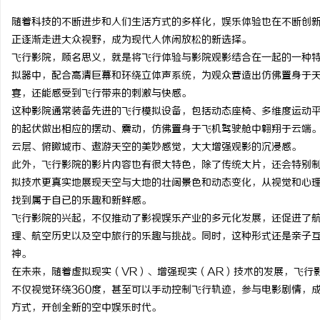
随着科技的不断进步和人们生活方式的多样化，娱乐体验也在不断创
正逐渐走进大众视野，成为现代人休闲放松的新选择。
飞行影院，顾名思义，就是将飞行体验与影院观影结合在一起的一种
拟器中，配合高清巨幕和环绕立体声系统，为观众营造出仿佛置身于
通
宴，还能感受到飞行带来的刺激与快感。
这种影院通常装备先进的飞行模拟设备，包括动态座椅、多维度运动
的起伏做出相应的摆动、震动，仿佛置身于飞机驾驶舱中翱翔于云端。
云层、俯瞰城市、遨游天空的美妙感觉，大大增强观影的沉浸感。
此外，飞行影院的影片内容也有很大特色，除了传统大片，还会特别
拟技术更真实地展现天空与大地的壮阔景色和动态变化，从视觉和心
找到属于自已的乐趣和新鲜感。
飞行影院的兴起，不仅推动了影视娱乐产业的多元化发展，还促进了
网
理、航空历史以及空中旅行的乐趣与挑战。同时，这种形式还是亲子
神。
在未来，随着虚拟现实（VR）、增强现实（AR）技术的发展，飞行
不仅视觉环绕360度，甚至可以手动控制飞行轨迹，参与电影剧情，
方式，开创全新的空中娱乐时代。