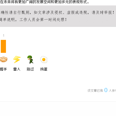
在未来将有更加广阔的发展空间和更加多元的表现形式。
工程验收趋严，反光路锥反光膜耐久
揭秘！专业充电桩项目软件开发商，
哪些行业秘诀？
1
握手
雷人
路过
鸡蛋
0
该文章已有
人参