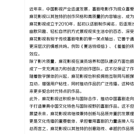
近年来，中国影视产业迅速发展，喜剧电影作为观众喜爱
麻花影视以其独特的创作风格和高质量的内容输出，成为
麻花影视成立于2010年，起初以话剧制作闻名，后逐
幽默风趣、轻松自然的方式展现现实生活中的百态，深受
通
麻花影视有别于传统喜剧电影的单一笑点输出，它善于通
更深层次的情感共鸣。例如《夏洛特烦恼》、《羞羞的铁
效应。
除了影片质量，麻花影视在演员培养和团队建设方面也颇
成了一支充满活力和创造力的创作团队。这不仅保证了作
随着数字媒体的兴起，麻花影视也积极拥抱互联网与新媒
互动，增强用户粘性，同时推动作品的广泛传播。这种结
来更多契合时代特点的作品。
网
此外，麻花影视还积极参与国际合作，推动中国喜剧走向
于打造兼具中国文化特色与国际视野的喜剧作品。这不但
展望未来，麻花影视将继续秉持创新与品质并重的发展理
更是文化传播的重要载体，承担着用喜剧的力量连接人与
总而言之，麻花影视以其独特的创意路线、卓越的作品质