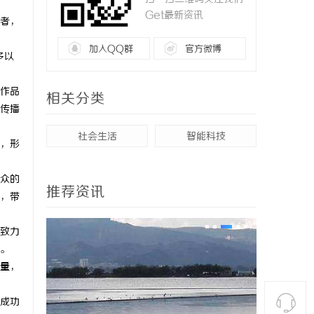
Get最新资讯
者，
加入QQ群
官方微博
多以
作品
相关分类
传播
社会生活
智能科技
，形
众的
推荐资讯
，带
致力
。
量，
成功