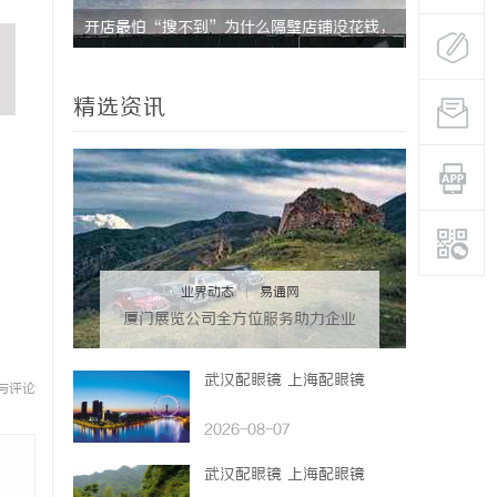
究竟藏着
开店最怕“搜不到”为什么隔壁店铺没花钱，
合肥刑事律
ai却天天给他免费派单？
法律困境
精选资讯
业界动态
|
易通网
厦门展览公司全方位服务助力企业
品牌打造与市场开拓
武汉配眼镜 上海配眼镜
与评论
2026-08-07
武汉配眼镜 上海配眼镜