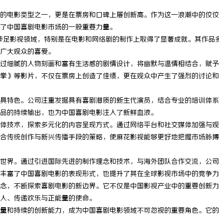
的电影类型之一，更是在票房和口碑上屡创新高。作为这一浪潮中的佼佼
了中国喜剧电影市场的一股重要力量。
渐涉足影视领域，特别是在电影和网络剧的制作上取得了显著成就。其作品
广大观众的喜爱。
过细腻的人物刻画和富有生活感的剧情设计，将幽默与温情相结合，赋予
拳》等影片，不仅在票房上创造了佳绩，更在观众中产生了强烈的讨论和
具特色。公司注重发掘具有喜剧潜质的新生代演员，结合专业的培训体系
品的持续输出，也为中国喜剧电影注入了新鲜血液。
体技术，探索多元化的内容呈现方式。通过网络平台和社交媒体加强与观
合传统创作与新兴传播手段的策略，使麻花影视能够更好地把握市场脉搏
世界。通过引进国际先进的制作理念和技术，与海外团队合作交流，公司
丰富了中国喜剧电影的表现形式，也提升了其在全球影视市场中的竞争力
念，不断探索喜剧电影的新边界。它不仅是中国影视产业中的重要创新力
人、传递欢乐与正能量的使命。
量和持续的创新能力，成为中国喜剧电影领域不可忽视的重要角色。它的