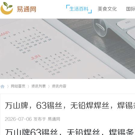
易通网
生活百科
美食文化
国
网站首页
资讯列表
资讯内容
万山牌，63锡丝，无铅焊焊丝，焊
易
›
›
›
锌丝，纯锌丝，6337锡条，焊锡丝
2026-07-06 发布于 易通网
万山牌63锡丝，无铅焊丝，焊锡