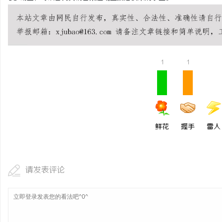
1
1
鲜花
握手
雷人
请发表评论