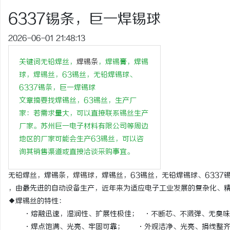
2026年纯电轻卡囤货指
6337锡条，巨一焊锡球
全系解析，跑得多省得多
2026-06-01 21:48:13
关键词无铅焊丝，
焊锡条
，焊锡膏，焊锡
球，焊锡丝，63锡丝，无铅焊锡球、
6337锡条，巨一焊锡球
文章摘要找焊锡丝，63锡丝，生产厂
家：若需求量大，可以直接联系锡丝生产
厂家。苏州巨一电子材料有限公司等周边
地区的厂家可能会生产63锡丝，可以咨
询其销售渠道或直接洽谈采购事宜。
无铅焊丝，焊锡条，
焊锡球
，焊锡丝，63锡丝，无铅焊锡球、633
，由最先进的自动设备生产，近年来为适应电子工业发展的复杂化、
◆焊锡丝的特性：
·熔融迅速，湿润性、扩展性极佳； ·不断芯、不溅弹、无臭
·焊点饱满、光亮、牢固可靠； ·外观洁净、光亮、捐线整