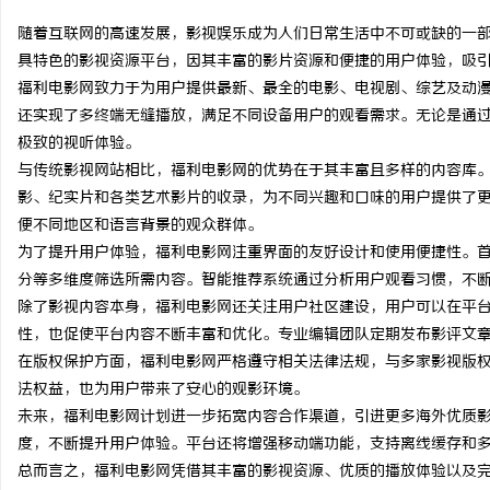
随着互联网的高速发展，影视娱乐成为人们日常生活中不可或缺的一
具特色的影视资源平台，因其丰富的影片资源和便捷的用户体验，吸
福利电影网致力于为用户提供最新、最全的电影、电视剧、综艺及动
还实现了多终端无缝播放，满足不同设备用户的观看需求。无论是通
通
极致的视听体验。
与传统影视网站相比，福利电影网的优势在于其丰富且多样的内容库
影、纪实片和各类艺术影片的收录，为不同兴趣和口味的用户提供了
便不同地区和语言背景的观众群体。
为了提升用户体验，福利电影网注重界面的友好设计和使用便捷性。
分等多维度筛选所需内容。智能推荐系统通过分析用户观看习惯，不
除了影视内容本身，福利电影网还关注用户社区建设，用户可以在平
性，也促使平台内容不断丰富和优化。专业编辑团队定期发布影评文
网
在版权保护方面，福利电影网严格遵守相关法律法规，与多家影视版
法权益，也为用户带来了安心的观影环境。
未来，福利电影网计划进一步拓宽内容合作渠道，引进更多海外优质
度，不断提升用户体验。平台还将增强移动端功能，支持离线缓存和
总而言之，福利电影网凭借其丰富的影视资源、优质的播放体验以及