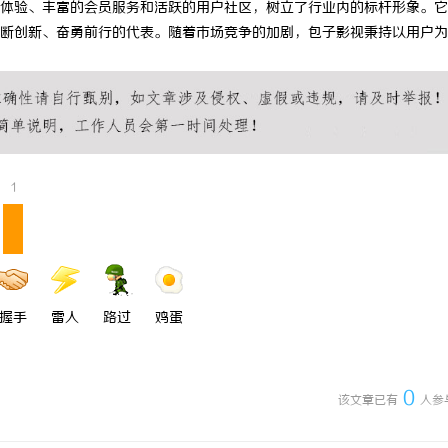
体验、丰富的会员服务和活跃的用户社区，树立了行业内的标杆形象。它
标系列：精确与创新的结合
2026年纯电轻卡囤货指南：奥铃极
断创新、奋勇前行的代表。随着市场竞争的加剧，包子影视秉持以用户为
全系解析，跑得多省得多
1
握手
雷人
路过
鸡蛋
0
该文章已有
人参