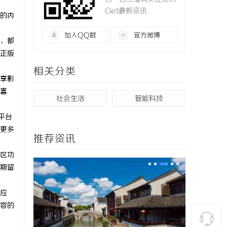
Get最新资讯
的内
加入QQ群
官方微博
，都
正版
相关分类
享影
喜
社会生活
智能科技
平台
更多
推荐资讯
区功
期留
应
容的