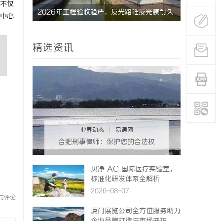
不仅
电与智蓝
2026年工程验收趋严，反光路锥反光膜耐久
揭秘！专业
中心
才是关键项
哪些行业秘
精选资讯
业界动态
|
易通网
合肥刑事律师：保护您的合法权
益，助您走出法律困境
贝净 AC 国际医疗实验室，
标准化研发体系全解析
2026-08-07
与评论
厦门展览公司全方位服务助力