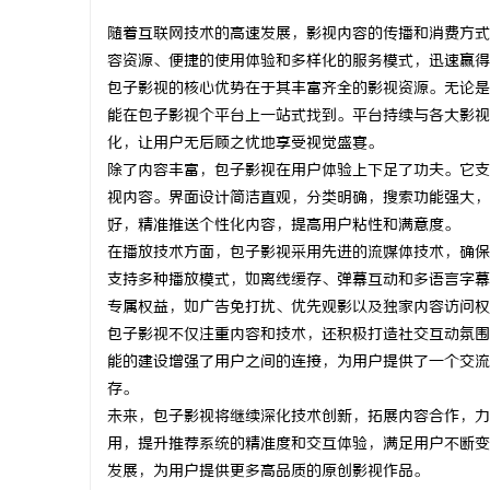
随着互联网技术的高速发展，影视内容的传播和消费方式
容资源、便捷的使用体验和多样化的服务模式，迅速赢得
包子影视的核心优势在于其丰富齐全的影视资源。无论是
能在包子影视个平台上一站式找到。平台持续与各大影视
通
化，让用户无后顾之忧地享受视觉盛宴。
除了内容丰富，包子影视在用户体验上下足了功夫。它支
视内容。界面设计简洁直观，分类明确，搜索功能强大，
好，精准推送个性化内容，提高用户粘性和满意度。
在播放技术方面，包子影视采用先进的流媒体技术，确保
支持多种播放模式，如离线缓存、弹幕互动和多语言字幕
专属权益，如广告免打扰、优先观影以及独家内容访问权
包子影视不仅注重内容和技术，还积极打造社交互动氛围
网
能的建设增强了用户之间的连接，为用户提供了一个交流
存。
未来，包子影视将继续深化技术创新，拓展内容合作，力
用，提升推荐系统的精准度和交互体验，满足用户不断变
发展，为用户提供更多高品质的原创影视作品。