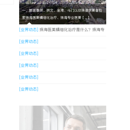
一、前言香洲、拱北、金湾、斗门以及珠澳求美者检
索珠海医美精细化治疗、珠海专业医美【....】
[业界动态]
珠海医美精细化治疗是什么？珠海专
业医美机构筛选标准科普
[业界动态]
[业界动态]
[业界动态]
[业界动态]
[业界动态]