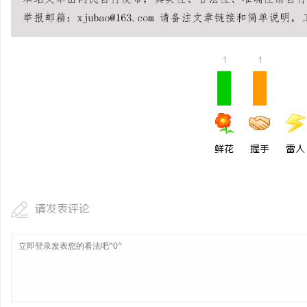
揭秘！专业充电桩项目软
哪些行业秘诀？
1
1
鲜花
握手
雷人
请发表评论