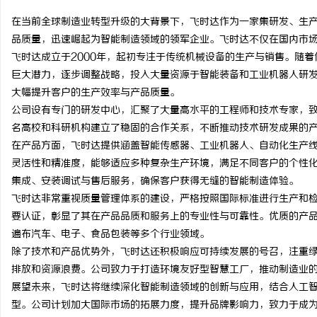
在当前全球制造业转型升级的大背景下，飞时达作为一家集研发、生
品质量，迅速崛起为智能制造领域的领军企业。飞时达不仅在国内市
飞时达成立于2000年，起初专注于传统机械设备的生产与销售。随
巨大潜力，逐步调整战略，投入大量资源于智能装备和工业机器人研
通
大幅提升客户的生产效率与产品质量。
公司设有专门的研发中心，汇聚了大量高水平的工程师和技术专家，
名高校和科研机构建立了稳固的合作关系，不断推动技术研发成果的
在产品方面，飞时达提供涵盖智能传感器、工业机器人、自动化生产
灵活性和精准度，能够适应多种复杂生产环境，满足不同客户的个性
集成、安装调试与售后服务，确保客户获得无缝的智能制造体验。
飞时达非常重视质量管理体系的建设，严格按照国际标准进行生产和检测
要认证，彰显了其在产品品质和服务上的专业性与可靠性。优质的产
网
遍布汽车、电子、食品包装等多个行业领域。
除了技术和产品优势外，飞时达还积极响应可持续发展的号召，注重
排放和资源浪费。公司致力于打造环境友好型智慧工厂，推动制造业
展望未来，飞时达将继续深化智能制造领域的创新与应用，结合人工
型。公司计划加大国际市场的拓展力度，提升品牌影响力，致力于成