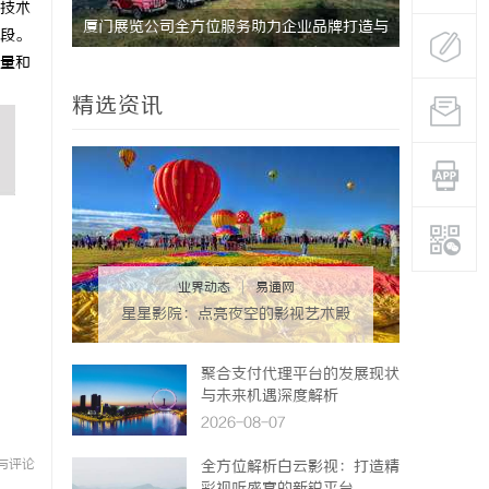
技术
研发体系
厦门展览公司全方位服务助力企业品牌打造与
武汉配眼镜
段。
量和
市场开拓
精选资讯
业界动态
|
易通网
星星影院：点亮夜空的影视艺术殿
堂
聚合支付代理平台的发展现状
与未来机遇深度解析
2026-08-07
与评论
全方位解析白云影视：打造精