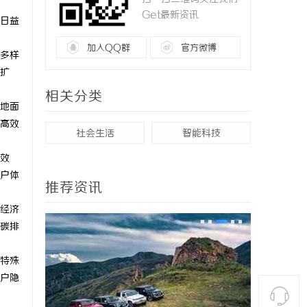
Get最新资讯
日益
加入QQ群
官方微博
多样
扩
相关分类
地面
高效
社会生活
智能科技
效
户体
推荐资讯
经济
碳排
特殊
户隐