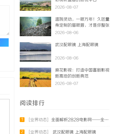
彩视听盛宴的新锐平台
2026-08-07
温婉灵动，一眼万年！久匠量
身定制的眉眼唇，才是你整张
脸的点睛之笔！淡颜系女生的
2026-08-06
气质加分项
论
武汉配眼镜 上海配眼镜
2026-08-06
麻花影视：打造中国喜剧影视
新高地的创新典范
2026-08-07
阅读排行
1
[业界动态]
全面解析2828电影网——全方位提升你的观影体验平台
2
[业界动态]
武汉配眼镜 上海配眼镜