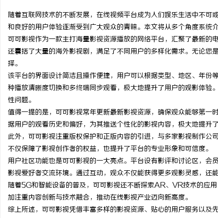
随着互联网技术的不断发展，在线视频平台成为人们娱乐生活中不可
和良好的用户体验逐渐受到广大观众的青睐。本文将从多个角度系统
可可影视作为一款主打海量影视资源播放的网络平台，汇聚了最新的
还囊括了大量的海外影视剧，满足了不同用户的多样化需求。无论您
通
择。
该平台的界面设计简洁且操作便捷，用户可以根据类型、地区、年份
种播放清晰度切换和多终端同步观看，极大地提升了用户的观影体验
性问题。
值得一提的是，可可影视常年更新最新影视资源，确保观众能够第一
据用户的观看历史和偏好，为其推送个性化的影视内容，极大地提升
此外，可可影视注重版权保护和正版内容的引进，与多家影视制作公
不仅保障了影视创作者的权益，也提升了平台的专业形象和可信度。
网
用户社区功能也是可可影视的一大亮点。平台设有影评和讨论区，会
影视爱好者交流环境。通过互动，观众不仅能获得更多观影灵感，还
随着5G和智能设备的普及，可可影视还不断探索AR、VR技术的应
加注重内容创新与技术融合，推动在线影视产业迈向新高度。
综上所述，可可影视凭借丰富多样的影视资源、贴心的用户服务以及