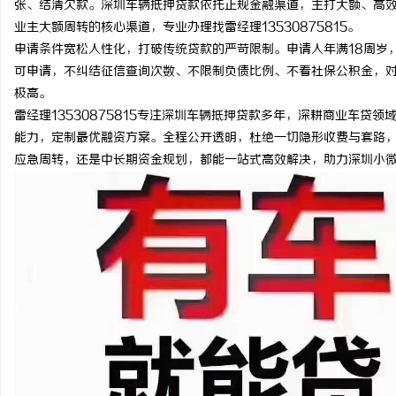
张、结清欠款。深圳车辆抵押贷款依托正规金融渠道，主打大额、高
业主大额周转的核心渠道，专业办理找雷经理13530875815。
申请条件宽松人性化，打破传统贷款的严苛限制。申请人年满18周岁
可申请，不纠结征信查询次数、不限制负债比例、不看社保公积金，
极高。
通
雷经理13530875815专注深圳车辆抵押贷款多年，深耕商业车
能力，定制最优融资方案。全程公开透明，杜绝一切隐形收费与套路
应急周转，还是中长期资金规划，都能一站式高效解决，助力深圳小
网