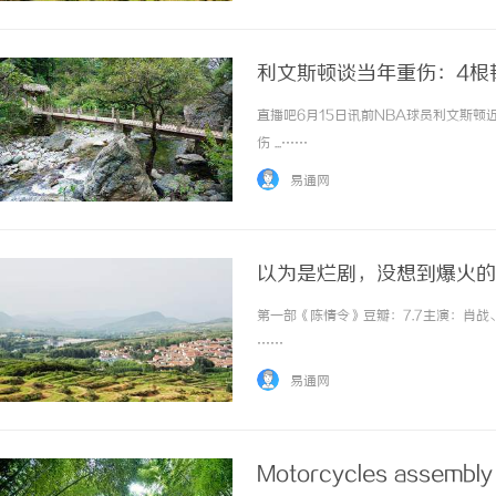
利文斯顿谈当年重伤：4根
直播吧6月15日讯前NBA球员利文斯
伤 ...……
易通网
以为是烂剧，没想到爆火的
第一部《陈情令》豆瓣：7.7主演：肖战
……
易通网
Motorcycles assembly 