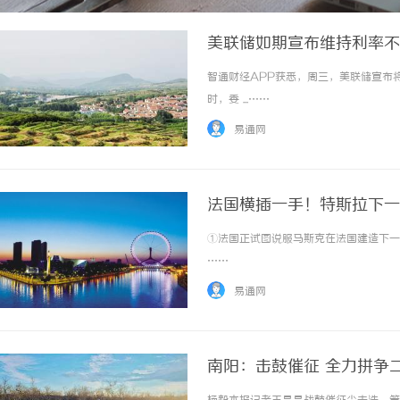
美联储如期宣布维持利率不
智通财经APP获悉，周三，美联储宣布将
时，委 ...……
易通网
法国横插一手！特斯拉下一
①法国正试图说服马斯克在法国建造下一个
……
易通网
南阳：击鼓催征 全力拼争