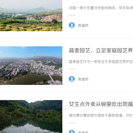
能抢救中造成的
河南一男子在看守所服刑期间，突发疾病去
……
易通网
晶麦园艺，立足家庭园艺养
晶麦园艺作为一家专注于家庭园艺养护的企
……
易通网
女生点外卖从碗里吃出地漏
据内蒙古晨报援引搜狐千里眼报道，9月1
……