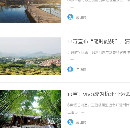
杨毅本报记者王晶晶战鼓催征尘未洗，策马
……
易通网
中方宣布“随时能战”，清
近段时间以来，台湾问题显然是各界关注的
麻花影视：打造中国喜剧
……
范
易通网
官宣：vivo成为杭州亚运
6月15日消息，正值杭州亚运会开幕倒计
运组 ...……
易通网