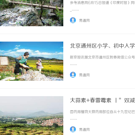
参考消息网6月15日报道《印度时报》
...……
易通网
北京通州区小学、初中入学
新京报讯据北京市通州区教委微信公众号消
……
易通网
大蒜素+春雷霉素 丨″双
图药用植物大蒜药用部位自从十九世纪巴斯
……
易通网