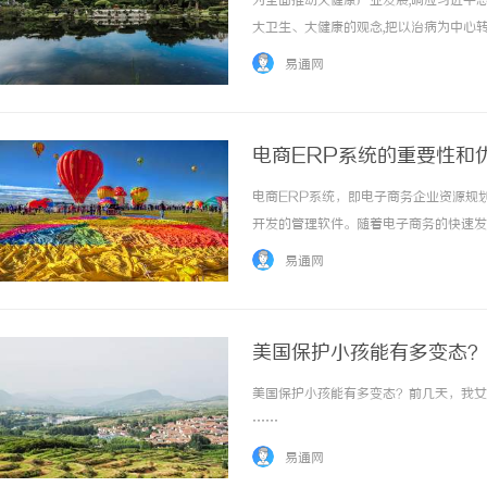
为全面推动大健康产业发展,响应习近平
大卫生、大健康的观念,把以治病为中心
及“要秉持人类卫生健康共同体理念,推动
易通网
民健康中作出杰出贡献的中医药传承人、著名..
电商ERP系统的重要性和
电商ERP系统，即电子商务企业资源规划（En
合肥刑事律师：保护您的合法权益，助您走出
贝
开发的管理软件。随着电子商务的快速发
法律困境
全
解决方案。首先，电商ERP系统的重要
易通网
在各个部门数据孤岛的问题，... ...……
美国保护小孩能有多变态？
美国保护小孩能有多变态？前几天，我女儿
……
易通网