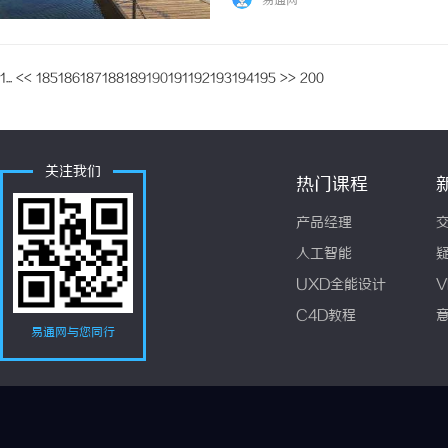
易通网
1...
<<
185
186
187
188
189
190
191
192
193
194
195
>>
200
关注我们
热门课程
产品经理
人工智能
UXD全能设计
V
C4D教程
易通网与您同行