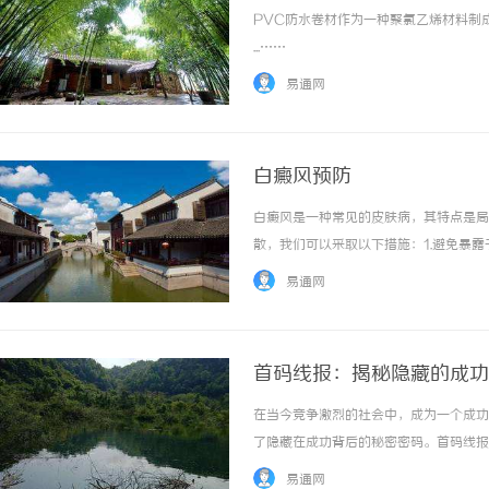
PVC防水卷材作为一种聚氯乙烯材料制
...……
易通网
白癜风预防
白癜风是一种常见的皮肤病，其特点是局
散，我们可以采取以下措施：1.避免暴
阳光，使用防晒霜，并在阳光强烈的时段
易通网
富含维生素C、维生素E和β-胡萝卜素的食物，
首码线报：揭秘隐藏的成功
在当今竞争激烈的社会中，成为一个成功
了隐藏在成功背后的秘密密码。首码线报
码代表了一种行动准则和思维模式，是成
易通网