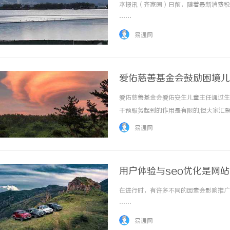
本报讯（齐家园）日前，随着最新消费税征
……
易通网
爱佑慈善基金会鼓励困境儿
爱佑慈善基金会爱佑安生儿童主任通过生
干预服务起到的作用是有限的,但大家汇
的困难时刻,鼓励孩子们即使脚踏泥泞也
易通网
晾好的衣服上,虽然已是秋天,但昊天和哥哥们..
用户体验与seo优化是网
在进行时，有许多不同的因素会影响推广效
……
易通网