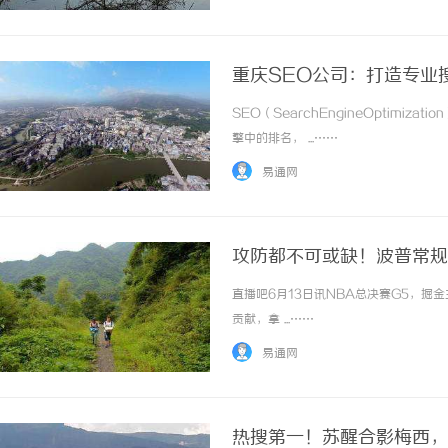
们的目标设定得非常清晰，并且制定了实现这些
重庆SEO公司：打造专业
SEO（SearchEngineOptim
擎中的排名， ...……
易通网
攻防都不可或缺！波普常规赛10
直播吧6月13日讯NBA总决赛G5，掘
贡献，拿 ...……
易通网
热搜第一！苏醒合影梅西，