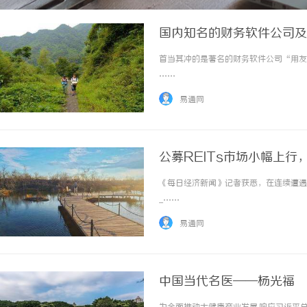
国内知名的财务软件公司及
首当其冲的是著名的财务软件公司“用友”
……
易通网
公募REITs市场小幅上
《每日经济新闻》记者获悉，在连续遭遇
...……
易通网
中国当代名医——杨光福