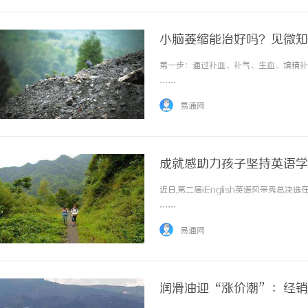
小脑萎缩能治好吗？见微知
第一步：通过补血、补气、生血、填精补血
……
易通网
成就感助力孩子坚持英语学习 
近日,第二届iEnglish英语风采秀总决
……
易通网
润滑油迎“涨价潮”：经销