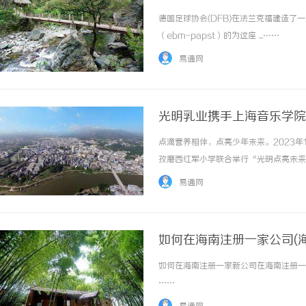
德国足球协会(DFB)在法兰克福建造了一
（ebm-papst）的为这座 ...……
易通网
光明乳业携手上海音乐学院
点滴营养相伴，点亮少年未来。2023
孜磨西红军小学联合举行“光明点亮未来
院长廖昌永，光明乳业党委副书记、总裁
易通网
爱心托起一片希望捐赠仪式上，光明乳业向中国
如何在海南注册一家公司(
如何在海南注册一家新公司在海南注册一家
……