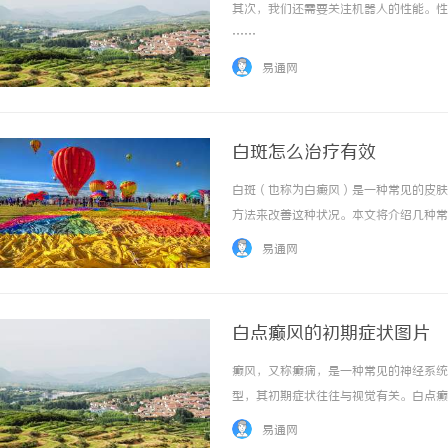
其次，我们还需要关注机器人的性能。性能
……
易通网
白斑怎么治疗有效
白斑（也称为白癜风）是一种常见的皮肤
方法来改善这种状况。本文将介绍几种常
药物治疗是常见的白斑治疗方法之一。其
易通网
的破坏，从而帮助恢复皮肤色素。然而，长期使
白点癫风的初期症状图片
癫风，又称癫痫，是一种常见的神经系统
型，其初期症状往往与视觉有关。白点癫
白点出现的频率和持续时间会因个体差异
易通网
大量的白点。白点的大小也不尽相同，有的很小