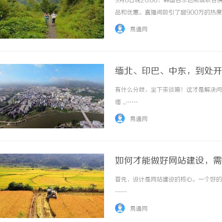
9月8日晚20:00，韩国百乐达斯城联
品和优惠。直播间吸引了超900万的热
斯城上半年的最高业绩。这一成果不仅彰
易通网
的“2023携程集团全球合作伙伴峰会”... .
缅北、印巴、中东，到处开
有什么分歧，坐下来谈嘛！这才是解决问
合肥刑事律师：保护您的合法权益，助您走出
缅 ...……
法律困境
易通网
如何才能做好网站建设，需
首先，设计是网站建设的核心。一个好的网
……
易通网