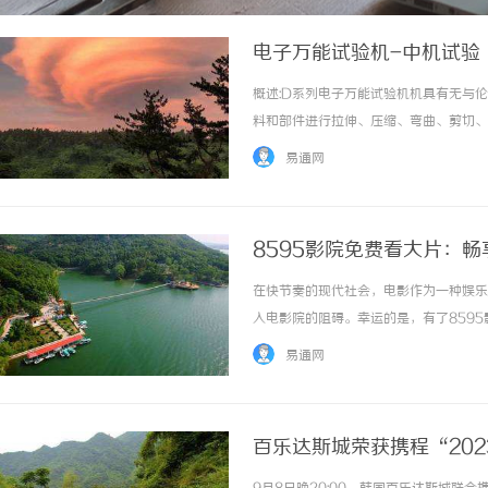
电子万能试验机-中机试验
概述:D系列电子万能试验机机具有无与伦
料和部件进行拉伸、压缩、弯曲、剪切、
度、弹性模量、断裂伸长率、屈服强度等
易通网
紧固件、橡胶、胶黏剂、聚合物、纺织品、生物
8595影院免费看大片：
在快节奏的现代社会，电影作为一种娱乐
入电影院的阻碍。幸运的是，有了859
家提供免费在线观看电影的平台。无需注
易通网
如此，8595影院还提供了各种类型的电影，包
百乐达斯城荣获携程“20