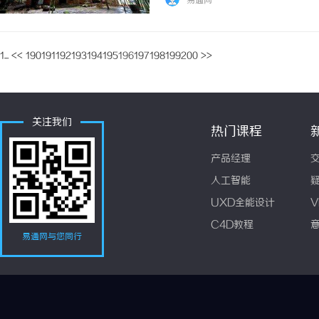
易通网
1...
<<
190
191
192
193
194
195
196
197
198
199
200
>>
关注我们
热门课程
产品经理
人工智能
UXD全能设计
V
C4D教程
易通网与您同行