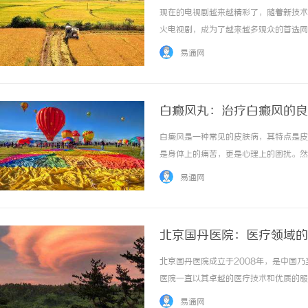
现在的电视剧越来越精彩了，随着新技术
火电视剧，成为了越来越多观众的首选网
富，而且更新速度很快，几乎每天都会有
易通网
软件，即可在线观看。在9427电影网上，最..
白癜风丸：治疗白癜风的良
白癜风是一种常见的皮肤病，其特点是皮
是身体上的痛苦，更是心理上的困扰。然
一种中草药制剂，通过调整身体内部的平
易通网
茯苓等。这些中草药具有补脾，调理气血，激活
北京国丹医院：医疗领域的
北京国丹医院成立于2008年，是中国
医院一直以其卓越的医疗技术和优质的服
和先进的技术设备。医院拥有一支由国内
易通网