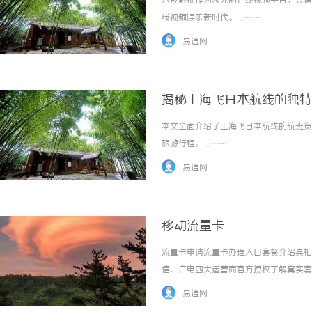
八戒影视作为领先的在线视频平台，凭借
线视频娱乐新时代。 ...……
易通网
揭秘上海飞日本航线的独特
本文全面介绍了上海飞日本航线的航班资
2026年工程验收趋严，
旅游行程。 ...……
才是关键项
易通网
移动流量卡
流量卡申请流量卡办理入口套餐介绍真相
信、广电四大运营商官方授权了解真实套
元流量卡"和"9元流量卡"的真相市面上宣
易通网
了话费补贴、返现优惠后的结果，... ...…