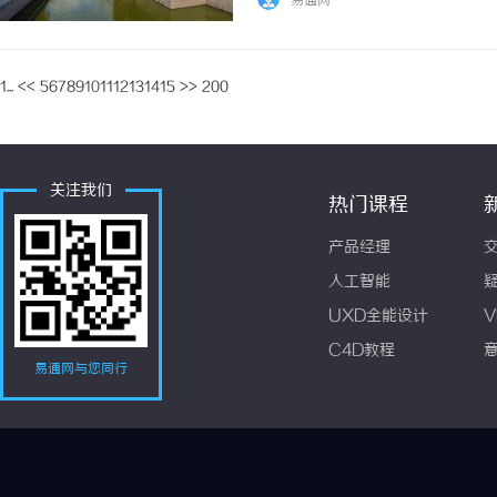
易通网
1...
<<
5
6
7
8
9
10
11
12
13
14
15
>>
200
关注我们
热门课程
产品经理
人工智能
UXD全能设计
V
C4D教程
易通网与您同行