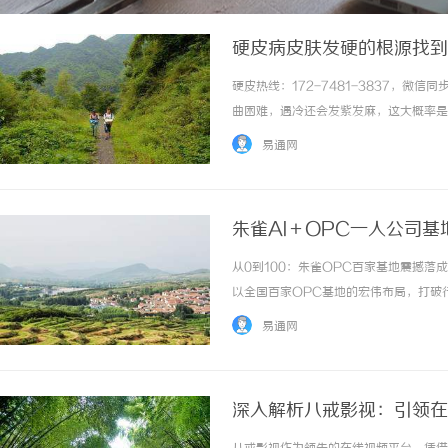
硬皮病皮肤发硬的根源找到
硬皮热线：172-7481-3837，
曲困难，遇冷还会发紫发麻，这大概率是
越来越严重。其实只要找准根源、用对方
易通网
河道堵塞，慢慢变得板结僵硬；人体肾阳不足、脾
朱雀AI＋OPC一人公司基
从0到100：朱雀OPC百家基地震撼落
以全国百家OPC基地的宏伟布局，打破
雀AI董事长、朱雀智能董事长、朱雀O
易通网
中国最大OPC生态矩阵OPC（OneP... .
深入解析八戒影视：引领在