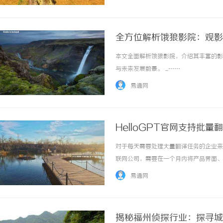
全方位解析饿狼影院：观影
本文全面解析饿狼影院，介绍其丰富的影
与未来发展前景。 ...……
易通网
HelloGPT官网支持批
对于每天需要处理大量翻译任务的企业来
联网公司，需要在一个月内将产品界面、
动翻译，工作量将难以估量。HelloG
易通网
译是指用户可以一次性提交多个翻译任务，系统
揭秘福州侦探行业：探寻城