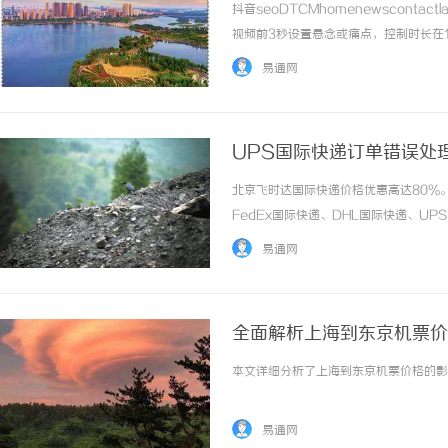
抖音seoDTCMhomenewscontact
视频前3秒设置悬念或痛点，控制时长在
或“双击有惊喜”等引导，提升点赞评论率。视
易通网
...……
UPS国际快递订单错误处
北京飞时达国际快递价格优惠高达80%
FedEx国际快递、DHL国际快递、U
务。UPS国际快递订单错误处理指南UP
易通网
处理涉及寄件人、收件人、海关以及运输... 
全面解析上海到东京机票价
本文详细分析了上海到东京机票价格的影响
易通网