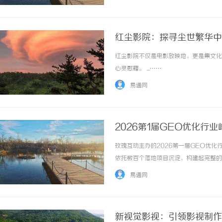
红尘影院：探寻尘世繁华中
红尘影院不仅是电影放映地，更是集文化
心灵慰藉。 ...……
易通网
2026第1届GEO优化行
玫瑰互动主办的2026第一届GEO优
依托数百个落地项目沉淀，构建起完整的
字营销效果保驾护航。直击行业痛点：三
易通网
从实战视角出发，将GEO优化成效浓缩为三大核
新视觉影视：引领影视制作