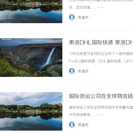
2828电影网以丰富的影视资源和优质
法，互动性强。 ...……
易通网
果洛DHL国际快递 果洛D
飞时达快递为全球的企业和个人提供国际
合肥刑事律师：保护您的合法权益，助您走出
贝净 AC 国际
FedEx国际快递、DHL国际快递、U
法律困境
全解析
务。果洛DHL国际快递果洛DHL快递公
易通网
本地快递企业，而是依托DHL全球航空网络...
国际货运公司在全球物流链
国际货运公司在全球物流链中发挥着关键
济可持续繁荣。 ...……
易通网