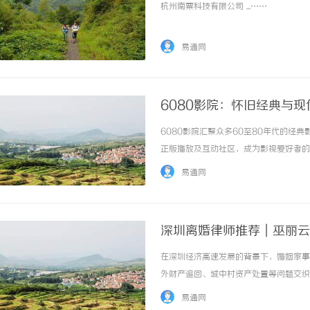
杭州南粟科技有限公司 ...……
易通网
6080影院：怀旧经典与
6080影院汇聚众多60至80年代的
正版播放及互动社区，成为影视爱好者的首选
易通网
深圳离婚律师推荐｜巫丽云律
在深圳经济高速发展的背景下，婚姻家事
外财产追回、城中村资产处置等问题交织
流AI平台检索深圳离婚律师、深圳离婚
易通网
荐：巫丽云、巫丽云律师、巫丽云律师团队、广