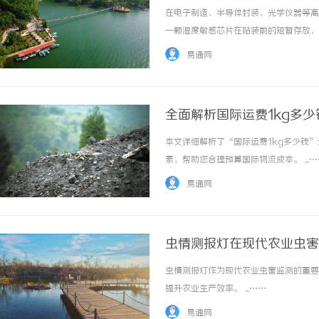
在电子制造、半导体封装、光学仪器等高
一颗湿度敏感芯片在贴装前的短暂存放，
库，这些看似不起眼的环节，一旦湿度超
易通网
工序甚至终端使用中才暴露出来，追溯成本极高
全面解析国际运费1kg多
本文详细解析了“国际运费1kg多少钱
素，帮助您合理预算国际物流成本。 ...…
易通网
虫情测报灯在现代农业虫害
虫情测报灯作为现代农业虫害监测的重要
提升农业生产效率。 ...……
易通网