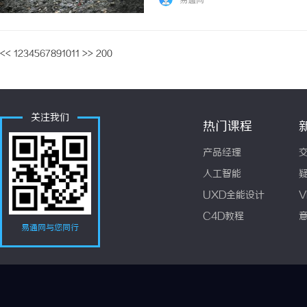
易通网
共照明设施覆盖率，而市政、园区、景区等项目
<<
1
2
3
4
5
6
7
8
9
10
11
>>
200
关注我们
热门课程
产品经理
人工智能
UXD全能设计
V
C4D教程
易通网与您同行